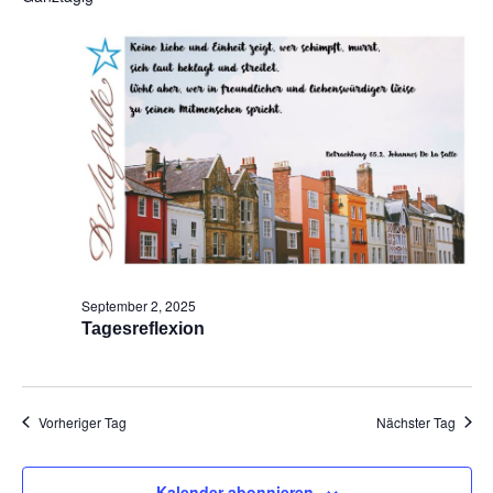
Na
und
Ansic
Navig
September 2, 2025
Tagesreflexion
Vorheriger Tag
Nächster Tag
Kalender abonnieren