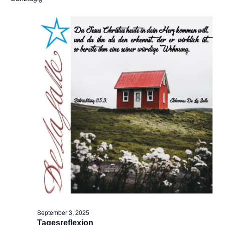
Na
und
Ansic
Navig
September 3, 2025
Tagesreflexion