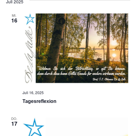
Juli 2025
Na
und
MI.
Ansic
16
Navig
Juli 16, 2025
Tagesreflexion
DO.
17