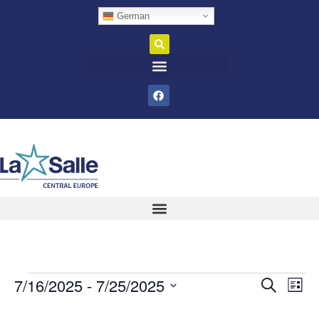
German
7/16/2025
 - 
7/25/2025
Veran
Ve
Suche
Liste
Datum
An
Such
wählen.