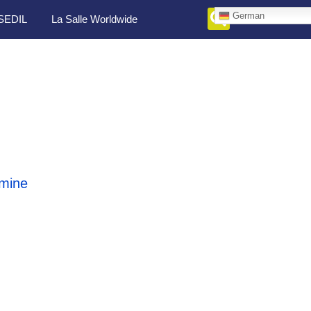
German
SEDIL
La Salle Worldwide
mine