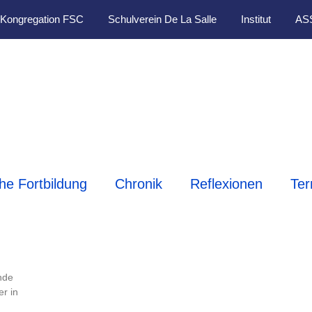
Kongregation FSC
Schulverein De La Salle
Institut
AS
che Fortbildung
Chronik
Reflexionen
Ter
unde
er in