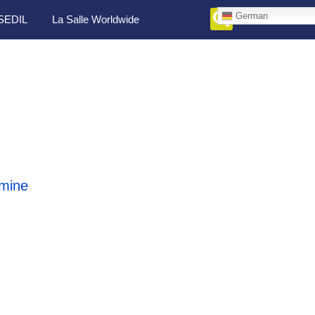
German
SEDIL
La Salle Worldwide
mine