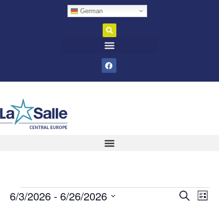
German
6/3/2026
 - 
6/26/2026
Veran
Ve
Suche
Liste
Datum
An
Such
wählen.