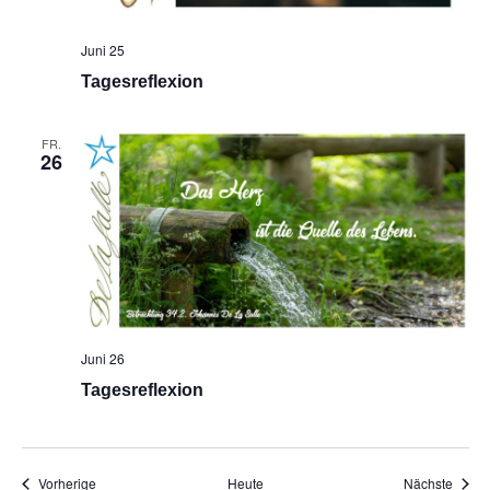
Juni 25
Tagesreflexion
FR.
26
Juni 26
Tagesreflexion
Veranstaltungen
Veran
Vorherige
Heute
Nächste