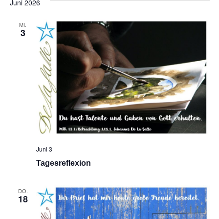
Juni 2026
Na
und
MI.
Ansic
3
Navig
Juni 3
Tagesreflexion
DO.
18