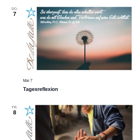
DO.
7
Mai 7
Tagesreflexion
FR.
8