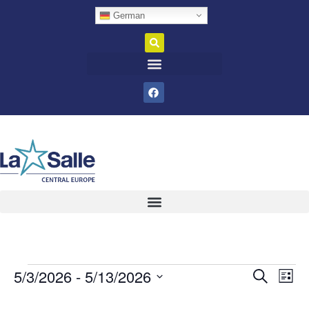
German
5/3/2026
 - 
5/13/2026
Veran
Ve
Suche
Liste
Datum
An
Such
wählen.