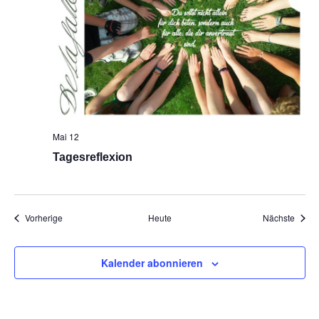
Mai 12
Tagesreflexion
Veranstaltungen
Veran
Vorherige
Heute
Nächste
Kalender abonnieren