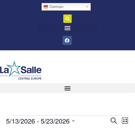
German
5/13/2026
 - 
5/23/2026
Veran
Ve
Suche
Liste
Datum
An
Such
wählen.