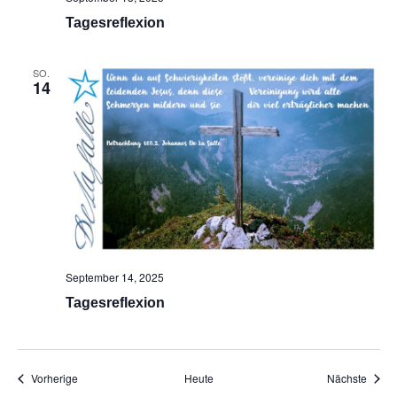
Tagesreflexion
SO.
14
September 14, 2025
Tagesreflexion
Veranstaltungen
Veran
Vorherige
Heute
Nächste