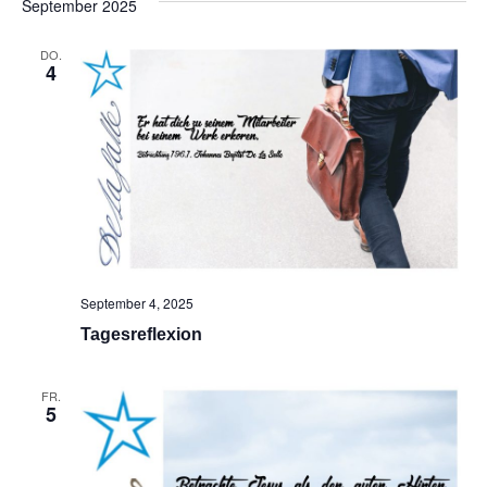
September 2025
Na
und
DO.
Ansic
4
Navig
September 4, 2025
Tagesreflexion
FR.
5