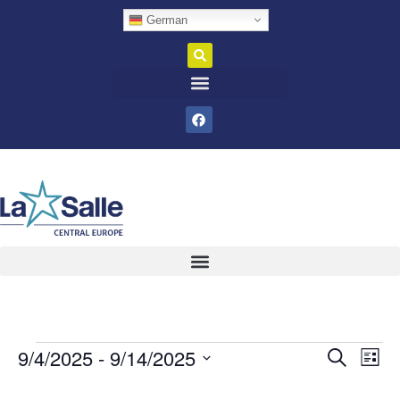
German
9/4/2025
 - 
9/14/2025
Veran
Ve
Suche
Liste
Datum
An
Such
wählen.