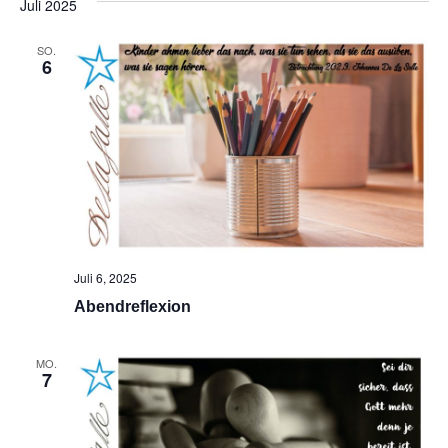
Juli 2025
Na
und
SO.
Ansic
6
Navig
Juli 6, 2025
Abendreflexion
MO.
7