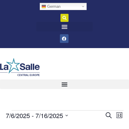
German
7/6/2025
 - 
7/16/2025
Veran
Ve
Suche
Liste
Datum
An
Such
wählen.