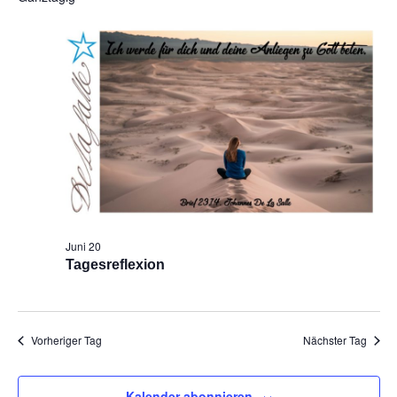
Na
und
Ansic
Navig
Juni 20
Tagesreflexion
Vorheriger Tag
Nächster Tag
Kalender abonnieren