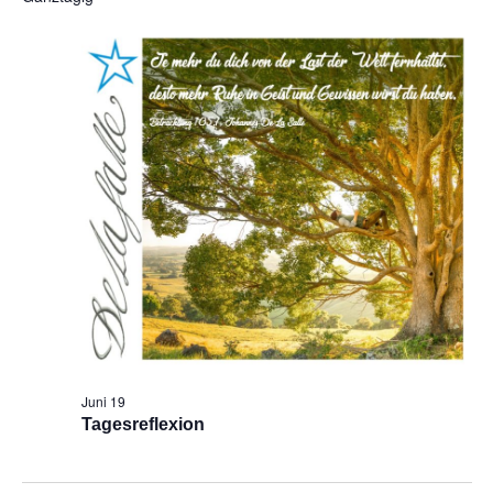
Na
und
Ansic
Navig
Juni 19
Tagesreflexion