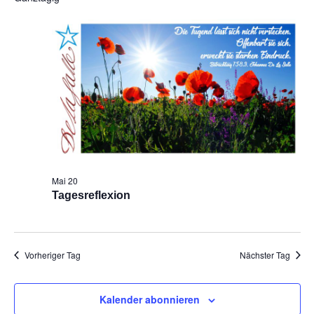
Na
und
Ansic
Navig
Mai 20
Tagesreflexion
Vorheriger Tag
Nächster Tag
Kalender abonnieren