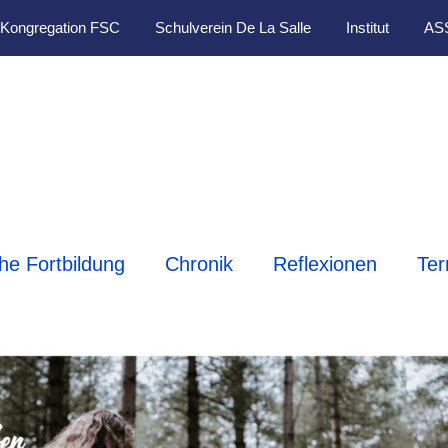
Kongregation FSC
Schulverein De La Salle
Institut
AS
che Fortbildung
Chronik
Reflexionen
Ter