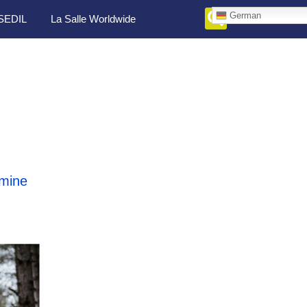
German
SEDIL
La Salle Worldwide
mine