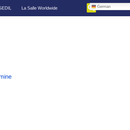
German
SEDIL
La Salle Worldwide
mine