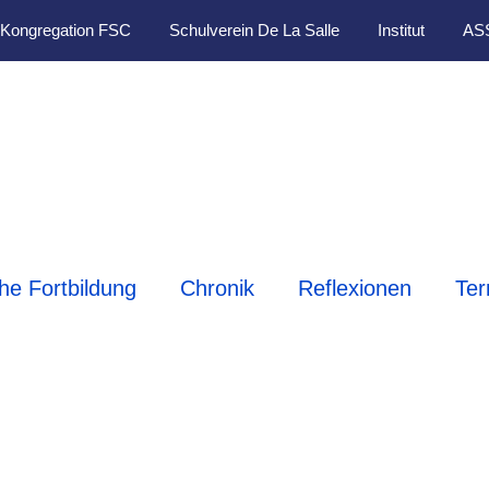
Kongregation FSC
Schulverein De La Salle
Institut
AS
che Fortbildung
Chronik
Reflexionen
Ter