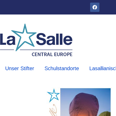
Unser Stifter
Schulstandorte
Lasallianis