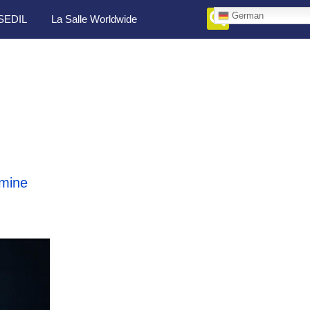
German
SEDIL
La Salle Worldwide
mine