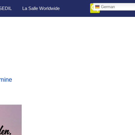
German
SEDIL
La Salle Worldwide
mine