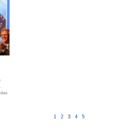
h
.
 das
1
2
3
4
5