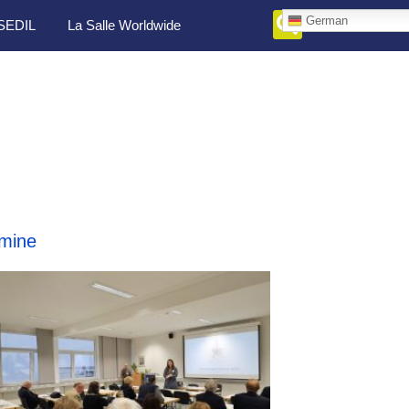
German
SEDIL
La Salle Worldwide
mine