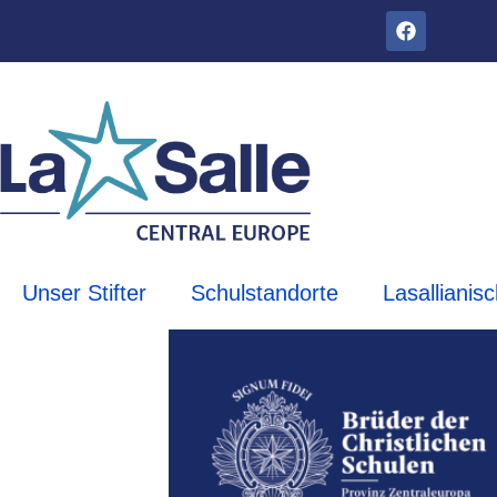
Unser Stifter
Schulstandorte
Lasallianis