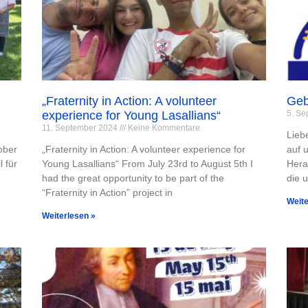
„Fraternity in Action: A volunteer
Geb
experience for Young Lasallians“
5. S
11. September 2024
Keine Kommentare
,
Lieb
ober
„Fraternity in Action: A volunteer experience for
auf 
 für
Young Lasallians“ From July 23rd to August 5th I
Hera
had the great opportunity to be part of the
die 
“Fraternity in Action” project in
Weite
Weiterlesen »