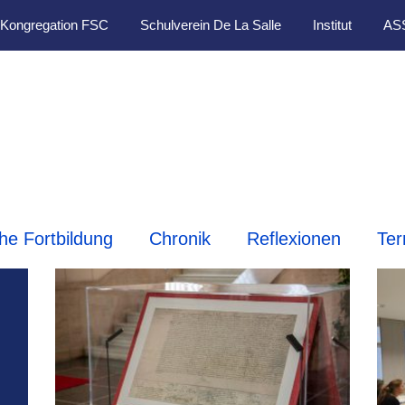
Kongregation FSC
Schulverein De La Salle
Institut
AS
che Fortbildung
Chronik
Reflexionen
Ter