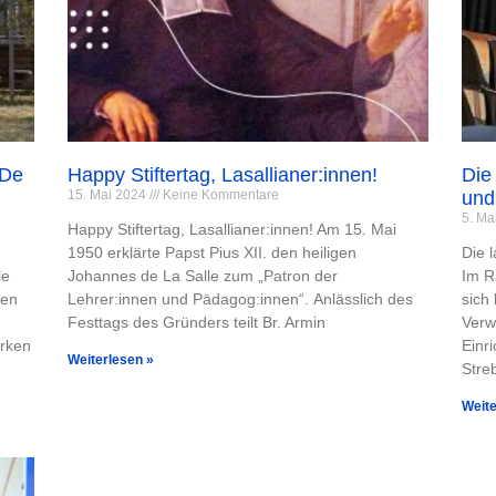
 De
Happy Stiftertag, Lasallianer:innen!
Die
15. Mai 2024
Keine Kommentare
und
5. Ma
Happy Stiftertag, Lasallianer:innen! Am 15. Mai
1950 erklärte Papst Pius XII. den heiligen
Die 
le
Johannes de La Salle zum „Patron der
Im R
nen
Lehrer:innen und Pädagog:innen“. Anlässlich des
sich
Festtags des Gründers teilt Br. Armin
Verw
erken
Einr
Weiterlesen »
Stre
Weite