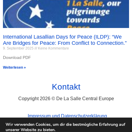
International Lasallian Days for Peace (ILDP): “We
Are Bridges for Peace: From Conflict to Connection.”
9. September 2025
Keine Kommentare
Download PDF
Weiterlesen »
Kontakt
Copyright 2026 © De La Salle Central Europe
Impressum und Datenschutzerklärung
Wir verwenden Cookies, um dir die bestmögliche Erfahrung auf
unserer Website zu bieten.