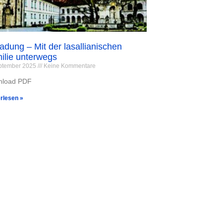
ladung – Mit der lasallianischen
ilie unterwegs
eptember 2025
Keine Kommentare
nload PDF
rlesen »