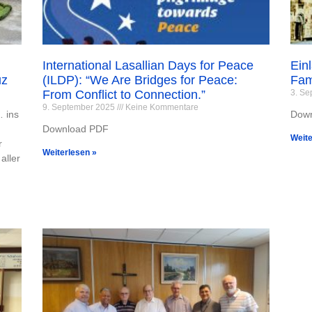
International Lasallian Days for Peace
Ein
uz
(ILDP): “We Are Bridges for Peace:
Fam
From Conflict to Connection.”
3. S
9. September 2025
Keine Kommentare
… ins
Dow
Download PDF
Weite
r
Weiterlesen »
aller