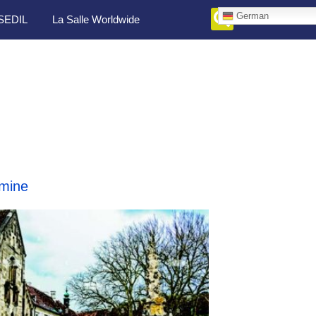
German
SEDIL
La Salle Worldwide
mine