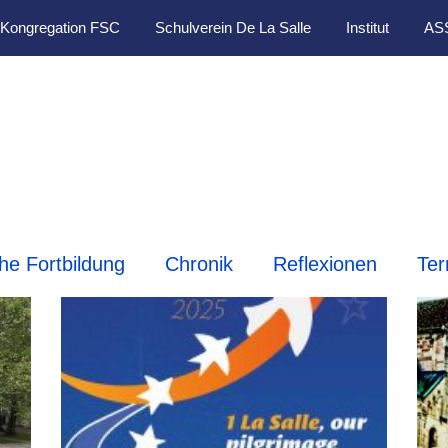
Kongregation FSC
Schulverein De La Salle
Institut
AS
che Fortbildung
Chronik
Reflexionen
Ter