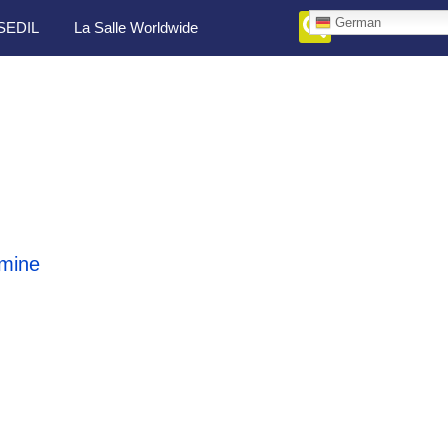
German
SEDIL
La Salle Worldwide
mine