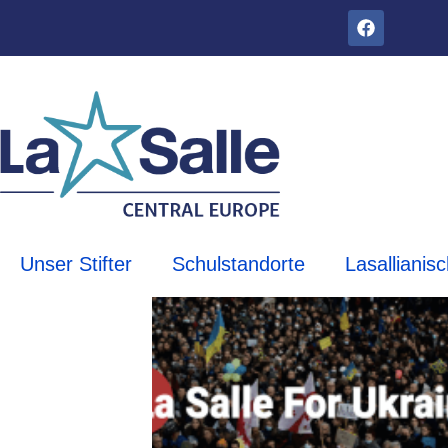
Unser Stifter
Schulstandorte
Lasallianis