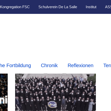
Kongregation FSC
Schulverein De La Salle
Institut
AS
che Fortbildung
Chronik
Reflexionen
Ter